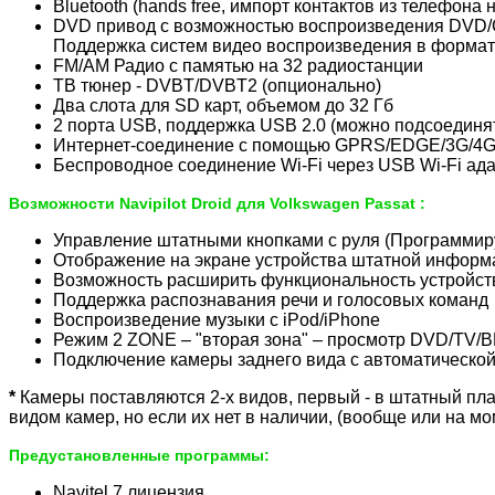
Bluetooth (hands free, импорт контактов из телефон
DVD привод с возможностью воспроизведения DVD
Поддержка систем видео воспроизведения в формат
FM/AM Радио с памятью на 32 радиостанции
ТВ тюнер - DVBT/DVBT2 (опционально)
Два слота для SD карт, объемом до 32 Гб
2 порта USB, поддержка USB 2.0 (можно подсоединят
Интернет-соединение с помощью GPRS/EDGE/3G/4G
Беспроводное соединение Wi-Fi через USB Wi-Fi ад
Возможности
Navipilot Droid для
Volkswagen Passat
:
Управление штатными кнопками с руля (Программир
Отображение на экране устройства штатной информац
Возможность расширить функциональность устройства 
Поддержка распознавания речи и голосовых команд
Воспроизведение музыки с iPod/iPhone
Режим 2 ZONE – "вторая зона" – просмотр DVD/TV/
Подключение камеры заднего вида с автоматическо
*
Камеры поставляются 2-х видов, первый - в штатный пл
видом камер, но если их нет в наличии, (вообще или на м
Предустановленные программы:
Navitel 7 лицензия