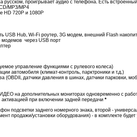
а на русском, проигрывает аудио с телефона. Есть встроенн
/CD/MP3/MP4
е HD 720P и 1080P
ь USB Hub, Wi-Fi роутер, 3G модем, внешний Flash накопи
 модемов через USB порт
аптер
уемое управление функциями с рулевого колеса)
ии автомобиля (климат-контроль, парктроники и т.д.)
(OBDII, датчики давления в шинах, датчики парковки, мобил
ВИДЕО на дополнительных мониторах одновременно с рабо
й активацией при включении задней передачи
*
афон подсветки заднего номерного знака, второй - универ
омент продажи/установки оборудования) - в комплекте будет