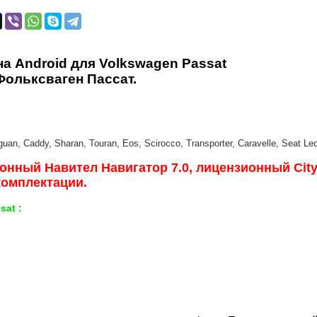
на
Android
для
Volkswagen Passat
Фольксваген Пассат
.
guan,
Caddy,
Sharan,
Touran,
Eos, Scirocco, Transporter
, Caravelle
,
Seat Le
онный Навител Навигатор 7.0, лицензионный City
комплектации.
ssat
: