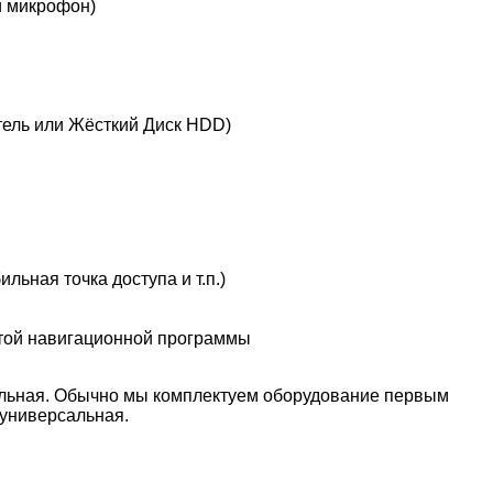
ый микрофон)
тель или Жёсткий Диск HDD)
ьная точка доступа и т.п.)
той навигационной программы
сальная. Обычно мы комплектуем оборудование первым
 универсальная.