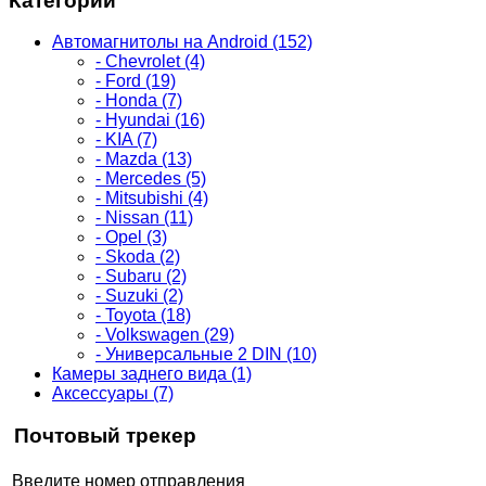
Категории
Автомагнитолы на Android (152)
- Chevrolet (4)
- Ford (19)
- Honda (7)
- Hyundai (16)
- KIA (7)
- Mazda (13)
- Mercedes (5)
- Mitsubishi (4)
- Nissan (11)
- Opel (3)
- Skoda (2)
- Subaru (2)
- Suzuki (2)
- Toyota (18)
- Volkswagen (29)
- Универсальные 2 DIN (10)
Камеры заднего вида (1)
Аксессуары (7)
Почтовый трекер
Введите номер отправления