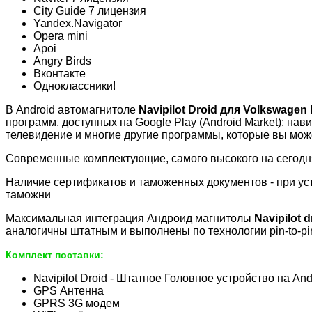
City Guide 7 лицензия
Yandex.Navigator
Opera mini
Apoi
Angry Birds
Вконтакте
Одноклассники!
В Android автомагнитоле
Navipilot
Droid для Volkswagen
программ, доступных на Google Play (Android Market): нав
телевидение и многие другие программы, которые вы може
Современные комплектующие, самого высокого на сегодня
Наличие сертификатов и таможенных документов - при уст
таможни
Максимальная интеграция Андроид магнитолы
Navipilot
d
аналогичны штатным и выполнены по технологии pin-to-pi
Комплект поставки:
Navipilot Droid - Штатное Головное устройство на An
GPS Антенна
GPRS 3G модем