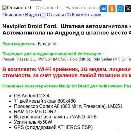
Отзывов: 0
Написать отзыв
Описание
Видео (1)
Отзывы (0)
Комментарии
Navipilot Droid Ford.
Штатная автомагнитола 
Автомагнитола на Андроид в штатное место 
Navipilot
Производитель:
Подходит
для
следующих
моделей
Volkswagen :
Passat
,
Passat CC,
VW Golf (MK 5/6), Polo (MK 5),
Polo Sedan (MK 5)
,
Ti
В комплекте: Wi
-
Fi
приёмник, 3
G
модем, лицензи
стоимости, за счёт удаления любой позиции из 
Основные характеристики Navipilot Droid для
Volkswagen Pa
OS Android 2.3.4
7″ дюймовый экран 800x480
Процессор Cortex A8 (800 MHz, Freescale), i.MX51
RAM 512 MB DDR2
Встроенная flash память iNAND 4 Гб
Усилитель 4x50W
GPS (с поддержкой ATHEROS ESP)