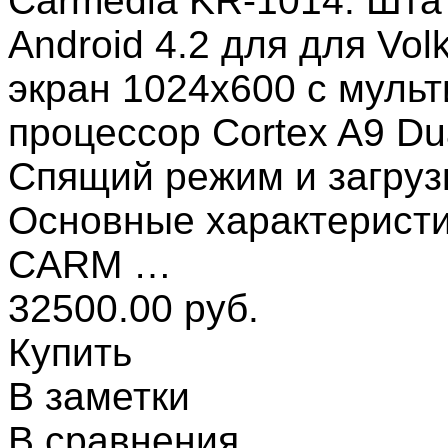
Carmedia KR-1014. Шта
Android 4.2 для для Vol
экран 1024x600 с муль
процессор Cortex A9 D
Спящий режим и загрузк
Основные характеристи
CARM …
32500.00 руб.
Купить
В заметки
В сравнения